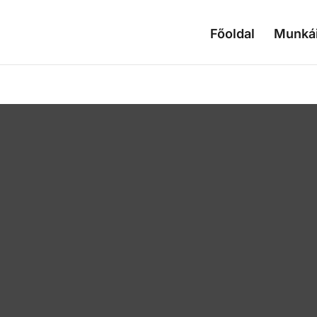
Főoldal
Munká